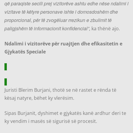
që paraqiste secili prej vizitorëve ashtu edhe nëse ndalimi i
vizitave të këtyre personave ishte i domosdoshëm dhe
proporcional, për të zvogëluar rrezikun e zbulimit të
paligjshëm të informacionit konfidencial”
, ka thënë ajo.
Ndalimi i vizitorëve për ruajtjen dhe efikasitetin e
Gjykatës Speciale
Juristi Blerim Burjani, thotë se në rastet e rënda të
kësaj natyre, bëhet ky vlerësim.
Sipas Burjanit, dyshimet e gjykatës kanë ardhur deri te
ky vendim i masës së sigurisë së procesit.