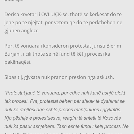
Derisa kryetari i OVL UÇK-së, thotë se kërkesat do të
jenë po të njëjtat, por vetëm që do të përkthehen në
gjuhën angleze.
Por, të vonuara i konsideron protestat juristi Blerim
Burjani, i cili thotë se në fund të këtij procesi ka
pakënaqësi.
Sipas tij, gjykata nuk pranon presion nga askush.
“Protestat janë të vonuara, por edhe nuk kanë asnjë efekt
tek procesi. Pra, protestat bëhen për shkak të dyshimit se
nuk ka drejtësi dhe është proces manipulues i gjykatës.
Kjo çështje e protestuesve, reagim të shtetit të Kosovës
nuk ka pasur asnjëherë. Tash është fundi i këtij procesi. Në