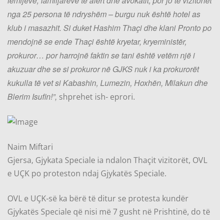
fëmijëve, familjarëve të afërt dhe avokatit, por jo të vizitohet
nga 25 persona të ndryshëm – burgu nuk është hotel as
klub i masazhit. Si duket Hashim Thaçi dhe klani Pronto po
mendojnë se ende Thaçi është kryetar, kryeministër,
prokuror… por harrojnë faktin se tani është vetëm një i
akuzuar dhe se si prokuror në GJKS nuk i ka prokurorët
kukulla të vet si Kabashin, Lumezin, Hoxhën, Milakun dhe
Blerim Isufin!”,
shprehet ish- eprori.
Naim Miftari
Gjersa, Gjykata Speciale ia ndalon Thaçit vizitorët, OVL
e UÇK po proteston ndaj Gjykatës Speciale.
OVL e UÇK-së ka bërë të ditur se protesta kundër
Gjykatës Speciale që nisi më 7 gusht në Prishtinë, do të