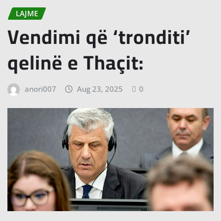
LAJME
Vendimi që ‘tronditi’
qelinë e Thaçit:
anori007
Aug 23, 2025
0