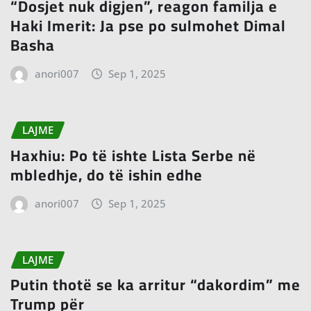
“Dosjet nuk digjen”, reagon familja e
Haki Imerit: Ja pse po sulmohet Dimal
Basha
anori007
Sep 1, 2025
LAJME
Haxhiu: Po të ishte Lista Serbe në
mbledhje, do të ishin edhe
anori007
Sep 1, 2025
LAJME
Putin thotë se ka arritur “dakordim” me
Trump për