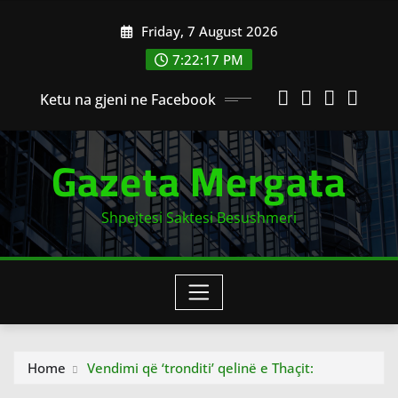
Skip
Friday, 7 August 2026
to
content
7:22:18 PM
Ketu na gjeni ne Facebook
Gazeta Mergata
Shpejtesi Saktesi Besushmeri
Home
Vendimi që ‘tronditi’ qelinë e Thaçit: