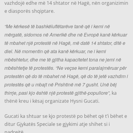
vazhdojë edhe më 14 shtator në Hagë, nën organizimin
e diasporës shqiptare.
“Me kërkesë të bashkëluftëtarëve tanë që i kemi në
mërgatë, sidomos në Amerikë dhe në Evropë kanë kërkuar
të mbahet një protestë në Hagë, më datë 14 shtator, ditë e
diel. Në momentin që ata kanë kërkuar, ne i kemi
mbështetur, dhe me të gjitha kapacitetet tona ne jemi në
mbështetje të protestës. “Ne veçse kemi paralajmëruar për
protestën që do të mbahet në Hagë, që do të jetë vazhdim i
protestës që u mbajt në Prishtinë më 7 gusht. Unë bëj
thirrje, pasi kjo është një protestë gjithë-popullore”
, ka
thënë kreu i kësaj organizate Hysni Gucati.
Gucati ka shtuar se kjo protestë po bëhet që t’i bëhet e
ditur Gjykatës Speciale se gjykimi atje shihet si i
padrejtë