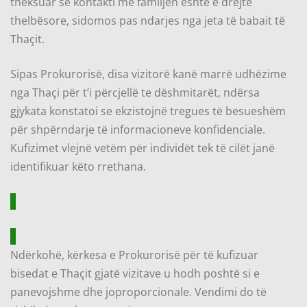
theksuar se kontakti me familjen është e drejtë
thelbësore, sidomos pas ndarjes nga jeta të babait të
Thaçit.
Sipas Prokurorisë, disa vizitorë kanë marrë udhëzime
nga Thaçi për t’i përcjellë te dëshmitarët, ndërsa
gjykata konstatoi se ekzistojnë tregues të besueshëm
për shpërndarje të informacioneve konfidenciale.
Kufizimet vlejnë vetëm për individët tek të cilët janë
identifikuar këto rrethana.
Ndërkohë, kërkesa e Prokurorisë për të kufizuar
bisedat e Thaçit gjatë vizitave u hodh poshtë si e
panevojshme dhe joproporcionale. Vendimi do të