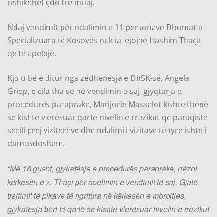
rishikohet çdo tre muaj.
Ndaj vendimit për ndalimin e 11 personave Dhomat e
Specializuara të Kosovës nuk ia lejojnë Hashim Thaçit
që të apelojë.
Kjo u bë e ditur nga zëdhënësja e DhSK-së, Angela
Griep, e cila tha se në vendimin e saj, gjyqtarja e
procedurës paraprake, Marijorie Masselot kishte thënë
se kishte vlerësuar qartë nivelin e rrezikut që paraqiste
secili prej vizitorëve dhe ndalimi i vizitave të tyre ishte i
domosdoshëm.
“Më 18 gusht, gjykatësja e procedurës paraprake, rrëzoi
kërkesën e z. Thaçi për apelimin e vendimit të saj. Gjatë
trajtimit të pikave të ngritura në kërkesën e mbrojtjes,
gjykatësja bëri të qartë se kishte vlerësuar nivelin e rrezikut