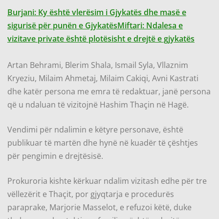
Burjani: Ky është vlerësim i Gjykatës dhe masë e
sigurisë për punën e Gjykatës
Miftari: Ndalesa e
vizitave private është plotësisht e drejtë e gjykatës
Artan Behrami, Blerim Shala, Ismail Syla, Vllaznim
Kryeziu, Milaim Ahmetaj, Milaim Cakiqi, Avni Kastrati
dhe katër persona me emra të redaktuar, janë persona
që u ndaluan të vizitojnë Hashim Thaçin në Hagë.
Vendimi për ndalimin e këtyre personave, është
publikuar të martën dhe hynë në kuadër të çështjes
për pengimin e drejtësisë.
Prokuroria kishte kërkuar ndalim vizitash edhe për tre
vëllezërit e Thaçit, por gjyqtarja e procedurës
paraprake, Marjorie Masselot, e refuzoi këtë, duke