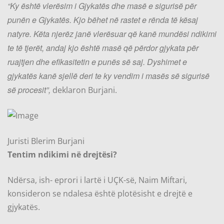
“Ky është vlerësim i Gjykatës dhe masë e sigurisë për
punën e Gjykatës. Kjo bëhet në rastet e rënda të kësaj
natyre. Këta njerëz janë vlerësuar që kanë mundësi ndikimi
te të tjerët, andaj kjo është masë që përdor gjykata për
ruajtjen dhe efikasitetin e punës së saj. Dyshimet e
gjykatës kanë sjellë deri te ky vendim i masës së sigurisë
së procesit”,
deklaron Burjani.
Juristi Blerim Burjani
Tentim ndikimi në drejtësi?
Ndërsa, ish- eprori i lartë i UÇK-së, Naim Miftari,
konsideron se ndalesa është plotësisht e drejtë e
gjykatës.