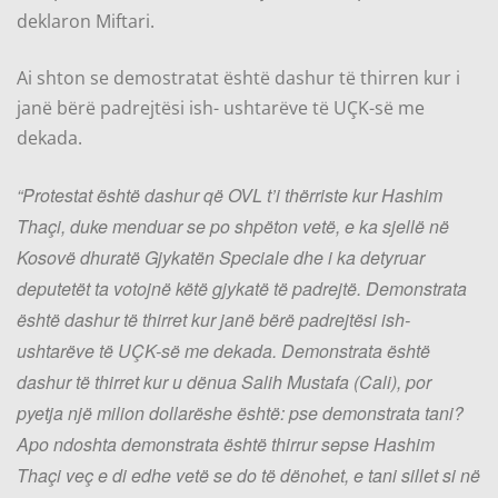
deklaron Miftari.
Ai shton se demostratat është dashur të thirren kur i
janë bërë padrejtësi ish- ushtarëve të UÇK-së me
dekada.
“Protestat është dashur që OVL t’i thërriste kur Hashim
Thaçi, duke menduar se po shpëton vetë, e ka sjellë në
Kosovë dhuratë Gjykatën Speciale dhe i ka detyruar
deputetët ta votojnë këtë gjykatë të padrejtë. Demonstrata
është dashur të thirret kur janë bërë padrejtësi ish-
ushtarëve të UÇK-së me dekada. Demonstrata është
dashur të thirret kur u dënua Salih Mustafa (Cali), por
pyetja një milion dollarëshe është: pse demonstrata tani?
Apo ndoshta demonstrata është thirrur sepse Hashim
Thaçi veç e di edhe vetë se do të dënohet, e tani sillet si në