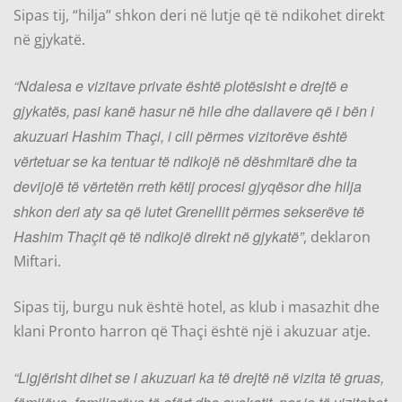
Sipas tij, “hilja” shkon deri në lutje që të ndikohet direkt
në gjykatë.
“Ndalesa e vizitave private është plotësisht e drejtë e
gjykatës, pasi kanë hasur në hile dhe dallavere që i bën i
akuzuari Hashim Thaçi, i cili përmes vizitorëve është
vërtetuar se ka tentuar të ndikojë në dëshmitarë dhe ta
devijojë të vërtetën rreth këtij procesi gjyqësor dhe hilja
shkon deri aty sa që lutet Grenellit përmes sekserëve të
Hashim Thaçit që të ndikojë direkt në gjykatë”
, deklaron
Miftari.
Sipas tij, burgu nuk është hotel, as klub i masazhit dhe
klani Pronto harron që Thaçi është një i akuzuar atje.
“Ligjërisht dihet se i akuzuari ka të drejtë në vizita të gruas,