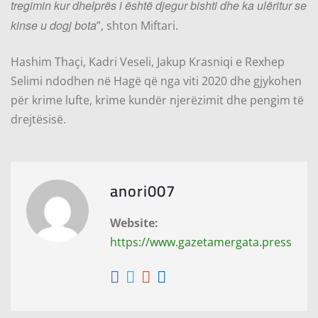
tregimin kur dhelprës i është djegur bishti dhe ka ulëritur se
kinse u dogj bota
”, shton Miftari.
Hashim Thaçi, Kadri Veseli, Jakup Krasniqi e Rexhep
Selimi ndodhen në Hagë që nga viti 2020 dhe gjykohen
për krime lufte, krime kundër njerëzimit dhe pengim të
drejtësisë.
anori007
Website:
https://www.gazetamergata.press