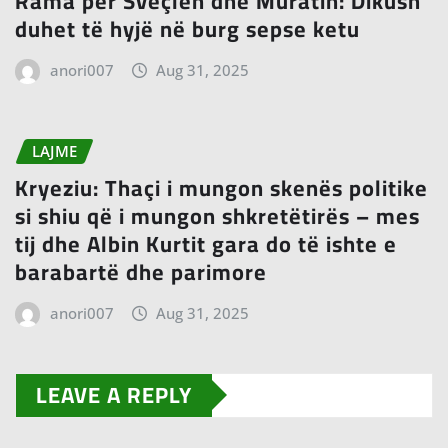
Rama për Sveçlën dhe Muratin: Dikush
duhet të hyjë në burg sepse ketu
anori007
Aug 31, 2025
LAJME
Kryeziu: Thaçi i mungon skenës politike
si shiu që i mungon shkretëtirës – mes
tij dhe Albin Kurtit gara do të ishte e
barabartë dhe parimore
anori007
Aug 31, 2025
LEAVE A REPLY