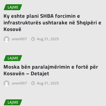
LAJME
Ky eshte plani SHBA forcimin e
infrastrukturës ushtarake në Shqipëri e
Kosovë
anori007
Aug 31, 2025
LAJME
Moska bën paralajmërimin e fortë për
Kosovën – Detajet
anori007
Aug 31, 2025
LAJME