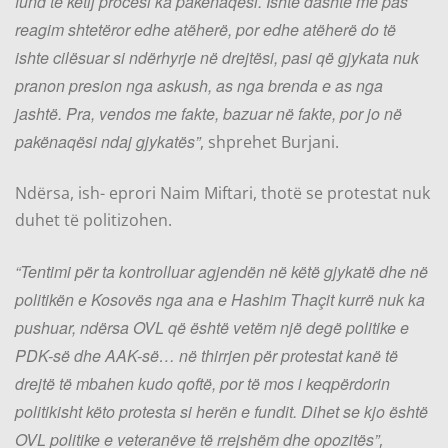
fund të këtij procesi ka pakënaqësi. Ishte dashtë me pas
reagim shtetëror edhe atëherë, por edhe atëherë do të
ishte cilësuar si ndërhyrje në drejtësi, pasi që gjykata nuk
pranon presion nga askush, as nga brenda e as nga
jashtë. Pra, vendos me fakte, bazuar në fakte, por jo në
pakënaqësi ndaj gjykatës”
, shprehet Burjani.
Ndërsa, ish- eprori Naim Miftari, thotë se protestat nuk
duhet të politizohen.
“Tentimi për ta kontrolluar agjendën në këtë gjykatë dhe në
politikën e Kosovës nga ana e Hashim Thaçit kurrë nuk ka
pushuar, ndërsa OVL që është vetëm një degë politike e
PDK-së dhe AAK-së… në thirrjen për protestat kanë të
drejtë të mbahen kudo qoftë, por të mos i keqpërdorin
politikisht këto protesta si herën e fundit. Dihet se kjo është
OVL politike e veteranëve të rrejshëm dhe opozitës”
,