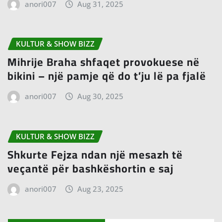
anori007
Aug 31, 2025
KULTUR & SHOW BIZZ
Mihrije Braha shfaqet provokuese në
bikini – një pamje që do t’ju lë pa fjalë
anori007
Aug 30, 2025
KULTUR & SHOW BIZZ
Shkurte Fejza ndan një mesazh të
veçantë për bashkëshortin e saj
anori007
Aug 23, 2025