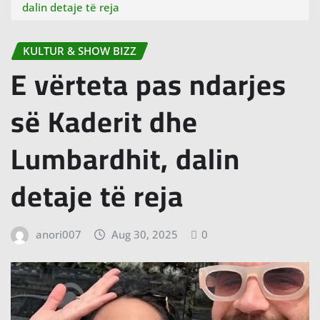
dalin detaje të reja
KULTUR & SHOW BIZZ
E vërteta pas ndarjes
së Kaderit dhe
Lumbardhit, dalin
detaje të reja
anori007
Aug 30, 2025
0