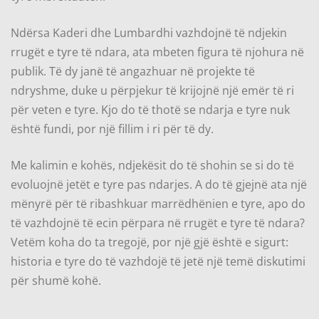
Ndërsa Kaderi dhe Lumbardhi vazhdojnë të ndjekin
rrugët e tyre të ndara, ata mbeten figura të njohura në
publik. Të dy janë të angazhuar në projekte të
ndryshme, duke u përpjekur të krijojnë një emër të ri
për veten e tyre. Kjo do të thotë se ndarja e tyre nuk
është fundi, por një fillim i ri për të dy.
Me kalimin e kohës, ndjekësit do të shohin se si do të
evoluojnë jetët e tyre pas ndarjes. A do të gjejnë ata një
mënyrë për të ribashkuar marrëdhënien e tyre, apo do
të vazhdojnë të ecin përpara në rrugët e tyre të ndara?
Vetëm koha do ta tregojë, por një gjë është e sigurt:
historia e tyre do të vazhdojë të jetë një temë diskutimi
për shumë kohë.