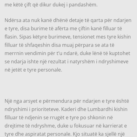
me këtë çift që dikur dukej i pandashëm.
Ndërsa ata nuk kanë dhënë detaje të qarta për ndarjen
e tyre, disa burime të afërta me çiftin kanë filluar të
flasin. Sipas këtyre burimeve, tensionet mes tyre kishin
filluar të shfaqeshin disa muaj përpara se ata të
merrnin vendimin për t’u ndarë, duke lënë të kuptohet
se ndarja ishte një rezultat i natyrshëm i ndryshimeve
në jetët e tyre personale.
Një nga arsyet e përmendura për ndarjen e tyre është
ndryshimi i prioriteteve. Kaderi dhe Lumbardhi kishin
filluar të ndjenin se rrugët e tyre po shkonin në
drejtime të ndryshme, duke u fokusuar në karrierat e
tyre dhe aspiratat personale. Kjo situatë ka sjellë një