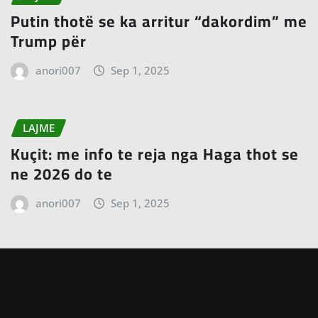
Putin thotë se ka arritur “dakordim” me
Trump për
anori007
Sep 1, 2025
LAJME
Kuçit: me info te reja nga Haga thot se
ne 2026 do te
anori007
Sep 1, 2025