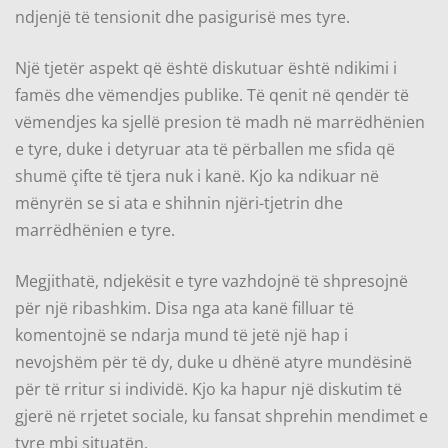
ndjenjë të tensionit dhe pasigurisë mes tyre.
Një tjetër aspekt që është diskutuar është ndikimi i
famës dhe vëmendjes publike. Të qenit në qendër të
vëmendjes ka sjellë presion të madh në marrëdhënien
e tyre, duke i detyruar ata të përballen me sfida që
shumë çifte të tjera nuk i kanë. Kjo ka ndikuar në
mënyrën se si ata e shihnin njëri-tjetrin dhe
marrëdhënien e tyre.
Megjithatë, ndjekësit e tyre vazhdojnë të shpresojnë
për një ribashkim. Disa nga ata kanë filluar të
komentojnë se ndarja mund të jetë një hap i
nevojshëm për të dy, duke u dhënë atyre mundësinë
për të rritur si individë. Kjo ka hapur një diskutim të
gjerë në rrjetet sociale, ku fansat shprehin mendimet e
tyre mbi situatën.