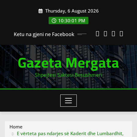
Skip
Thursday, 6 August 2026
to
content
10:30:02 PM
Ketu na gjeni ne Facebook
Gazeta Mergata
Shpejtesi Saktesi Besushmeri
Home
E vërteta pas ndarjes së Kaderit dhe Lumbardhit,