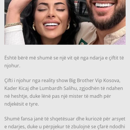
Është bërë më shumë se një vit që nga ndarja e çiftit të
njohur.
Çifti i njohur nga reality show Big Brother Vip Kosova,
Kader Kicaj dhe Lumbardh Salihu, zgjodhën të ndahen
në heshtje, duke lënë pas një mister të madh për
ndjekësit e tyre.
Shumë fansa janë të shqetësuar dhe kuriozë për arsyet
e ndarjes, duke u përpjekur të zbulojnë se çfarë ndodhi