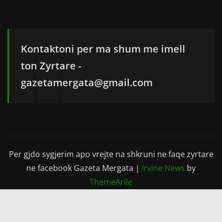
Kontaktoni per ma shum me imell
ton Zyrtare -
gazetamergata@gmail.com
Per gjdo sygjerim apo vrejte na shkruni ne faqe zyrtare
ne facebook Gazeta Mergata
|
Irvine News
by
ThemeArile
Lajme
Sport
Kultur & Show Bizz
Nga Bota